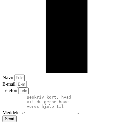
Navn
E-mail
Telefon
Meddelelse
Send
Respons2day, Fredericiagade 15b, 1.tv, 1310 København K., Tlf.
77427777, CVR 40286837