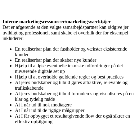
Interne marketingsressourcer/marketingsværktøjer
Det er afgørende at den valgte samarbejdspartner kan rådgive jer
uvildigt og professionelt samt skabe et overblik der for eksempel
inkluderer:
En realiserbar plan der fastholder og vækster eksisterende
kunder
En realiserbar plan der skaber nye kunder
Hjælp til at løse eventuelle tekniske udfordringer på det
nuværende digitale set up
Hjælp til at overholde gældende regler og best practices
At jeres budskaber og tilbud gøres attraktive, relevante og
trafikskabende
At jeres budskaber og tilbud formuleres og visualiseres på en
klar og tydelig måde
At I når ud til nok modtagere
At I når ud til de rigtige målgrupper
At I får opbygget et resultatgivende flow der også sikrer en
effektiv opfølgning